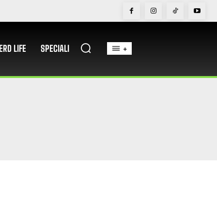
ERD LIFE
SPECIALI
+