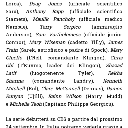
Lorca),
Doug Jones
(ufficiale scientifico
Saru),
Anthony Rapp
(ufficiale scientifico
Stamets),
Maulik Pancholy
(ufficiale medico
Nambue),
Terry Serpico
(ammiraglio
Anderson),
Sam Vartholomeos
(ufficiale junior
Connor),
Mary Wiseman
(cadetto Tilly),
James
Frain
(Sarek, astrofisico e padre di Spock),
Mary
Chieffo
(L’Rell, comandante Klingon),
Chris
Obi
(T’Kuvma, leader dei Klingon),
Shazad
Latif
(luogotenente Tyler),
Rekha
Sharma
(comandante Landry),
Kenneth
Mitchell
(Kol),
Clare McConnell
(Dennas),
Damon
Runyan
(Ujilli),
Rainn Wilson
(Harry Mudd)
e
Michelle Yeoh
(Capitano Philippa Georgiou).
La serie debutterà su CBS a partire dal prossimo
24 settembre. In Italia potremo vederla grazie a