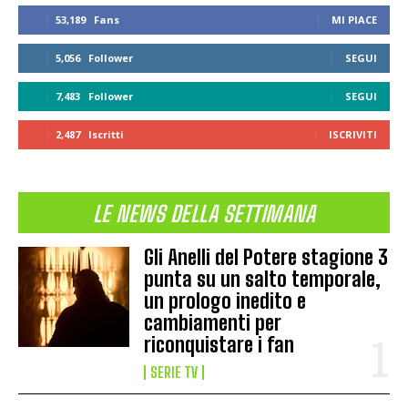
53,189
Fans
MI PIACE
5,056
Follower
SEGUI
7,483
Follower
SEGUI
2,487
Iscritti
ISCRIVITI
LE NEWS DELLA SETTIMANA
Gli Anelli del Potere stagione 3
punta su un salto temporale,
un prologo inedito e
cambiamenti per
riconquistare i fan
SERIE TV