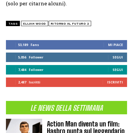
(solo per citarne alcuni).
TAGS
ELIJAH WOOD
RITORNO AL FUTURO 2
53,189
Fans
MI PIACE
5,056
Follower
SEGUI
7,484
Follower
SEGUI
2,487
Iscritti
ISCRIVITI
LE NEWS DELLA SETTIMANA
Action Man diventa un film:
Hasbro punta sul leggendario