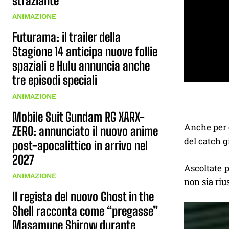
straziante
ANIMAZIONE
Futurama: il trailer della
Stagione 14 anticipa nuove follie
spaziali e Hulu annuncia anche
tre episodi speciali
ANIMAZIONE
Mobile Suit Gundam RG XARX-
Anche per q
ZERO: annunciato il nuovo anime
del catch g
post-apocalittico in arrivo nel
2027
Ascoltate p
ANIMAZIONE
non sia ri
Il regista del nuovo Ghost in the
Shell racconta come “pregasse”
Masamune Shirow durante