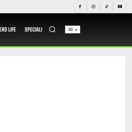
ERD LIFE
SPECIALI
+