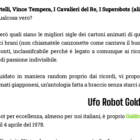
telli, Vince Tempera, I Cavalieri del Re, I Superobots (a
ualcosa vero?
erò quali siano le migliori sigle dei cartoni animati di
ici brani (non chiamatele canzonette come cantava il bu
 conti, inclassifcabile perché è legato a comunque ai ri
 di passione indivisibile.
guidato in maniera random proprio dai ricordi, vi propo
mati giapponesi, un’antologia fatta a braccio senza starci 
Ufo Robot Gol
bot per eccellenza, almeno per noi italiani, è proprio
Gold
il 4 aprile del 1978.