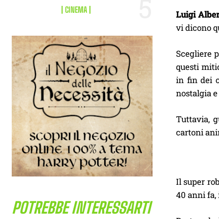
CINEMA
Luigi Alber
vi dicono q
Scegliere p
questi mit
in fin dei
nostalgia e
Tuttavia, 
cartoni ani
Il super ro
40 anni fa, 
POTREBBE INTERESSARTI