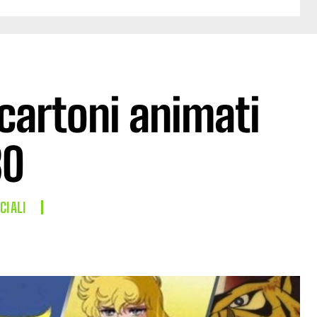
i cartoni animati
80
CIALI