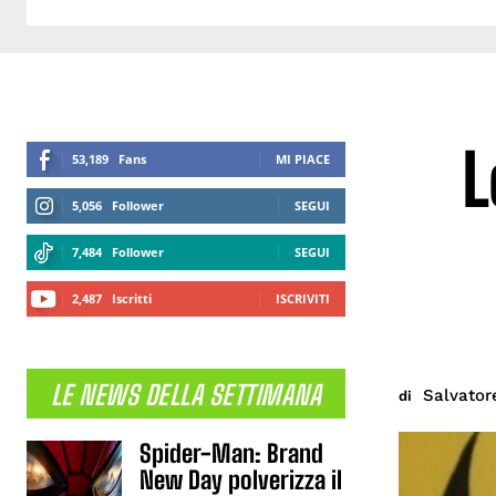
L
53,189
Fans
MI PIACE
5,056
Follower
SEGUI
7,484
Follower
SEGUI
2,487
Iscritti
ISCRIVITI
LE NEWS DELLA SETTIMANA
Salvator
di
Spider-Man: Brand
New Day polverizza il