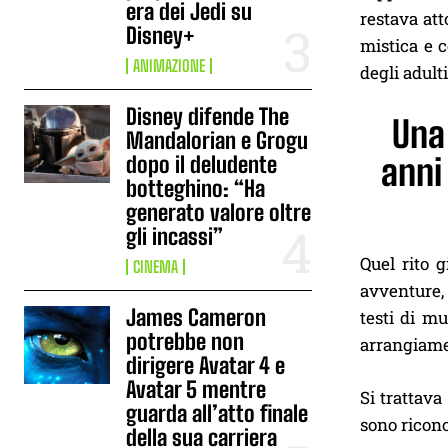
era dei Jedi su
restava att
Disney+
mistica e 
ANIMAZIONE
degli adult
Disney difende The
Una 
Mandalorian e Grogu
anni
dopo il deludente
botteghino: “Ha
generato valore oltre
gli incassi”
Quel rito 
CINEMA
avventure, 
James Cameron
testi di mu
potrebbe non
arrangiamen
dirigere Avatar 4 e
Avatar 5 mentre
Si trattava
guarda all’atto finale
sono ricono
della sua carriera