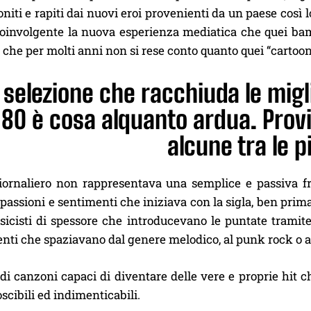
oniti e rapiti dai nuovi eroi provenienti da un paese così
coinvolgente la nuova esperienza mediatica che quei bamb
i che per molti anni non si rese conto quanto quei “cartoon
selezione che racchiuda le migli
 80 è cosa alquanto ardua. Pro
alcune tra le p
giornaliero non rappresentava una semplice e passiva f
passioni e sentimenti che iniziava con la sigla, ben prima
sicisti di spessore che introducevano le puntate tramite
ti che spaziavano dal genere melodico, al punk rock o al
 di canzoni capaci di diventare delle vere e proprie hit ch
scibili ed indimenticabili.