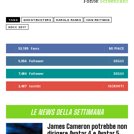
Fonte:
Screenrant
TAGS
GHOSTBUSTERS
HAROLD RAMIS
IVAN REITMAN
SDCC 2017
53,189
Fans
MI PIACE
5,056
Follower
SEGUI
7,484
Follower
SEGUI
2,487
Iscritti
ISCRIVITI
LE NEWS DELLA SETTIMANA
James Cameron potrebbe non
dirigere Avatar 4 e Avatar 5