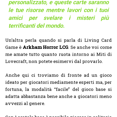
personalizzato, e queste carte saranno
le tue risorse mentre lavori con i tuoi
amici per svelare i misteri più
terrificanti del mondo.
Un’altra perla quando si parla di Living Card
Game è
Arkham Horror LCG
. Se anche voi come
me amate tutto quanto ruota intorno ai Miti di
Lovecraft, non potete esimervi dal provarlo.
Anche qui ci troviamo di fronte ad un gioco
ideato per giocatori mediamente esperti ma, per
fortuna, la modalità “facile” del gioco base si
adatta abbastanza bene anche a giocatori meno
avvezzi al genere.