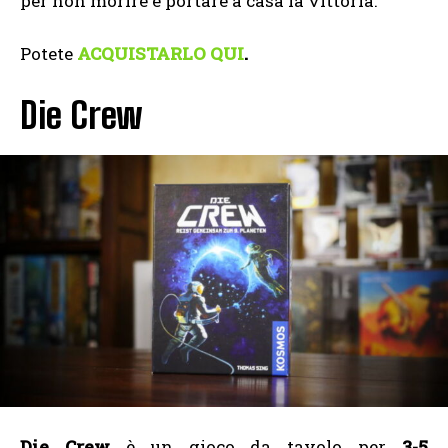
per non morire e portare a casa la vittoria.
Potete
ACQUISTARLO QUI
.
Die Crew
Die Crew
è un gioco da tavolo per
3-5