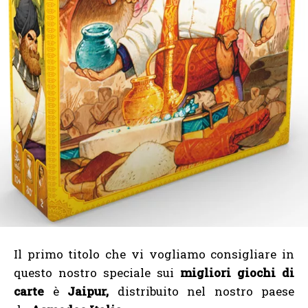
Il primo titolo che vi vogliamo consigliare in
questo nostro speciale sui
migliori giochi di
carte
è
Jaipur,
distribuito nel nostro paese