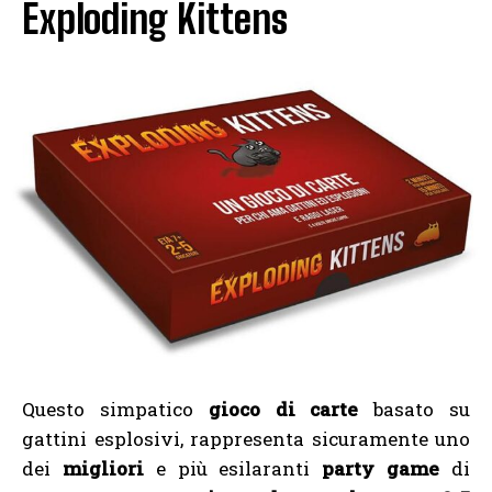
Exploding Kittens
Questo simpatico
gioco di carte
basato su
gattini esplosivi, rappresenta sicuramente uno
dei
migliori
e più esilaranti
party game
di