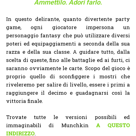
Ammettilo. Adori farlo.
In questo delirante, quanto divertente party
game, ogni giocatore impersona un
personaggio fantasy che può utilizzare diversi
poteri ed equipaggiamenti a seconda della sua
razza e della sua classe. A guidare tutto, dalla
scelta di queste, fino alle battaglie ed ai furti, ci
saranno ovviamente le carte. Scopo del gioco è
proprio quello di sconfiggere i mostri che
riveleremo per salire di livello, essere i primi a
raggiungere il decimo e guadagnarsi così la
vittoria finale.
Trovate tutte le versioni possibili ed
immaginabili di Munchkin
A QUESTO
INDIRIZZO
.