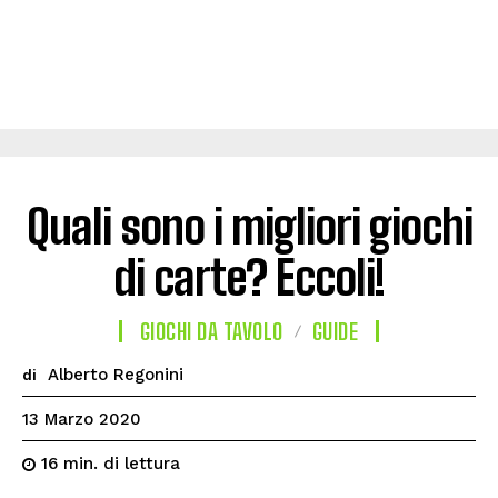
Quali sono i migliori giochi
di carte? Eccoli!
GIOCHI DA TAVOLO
GUIDE
Alberto Regonini
di
13 Marzo 2020
di lettura
16
min.