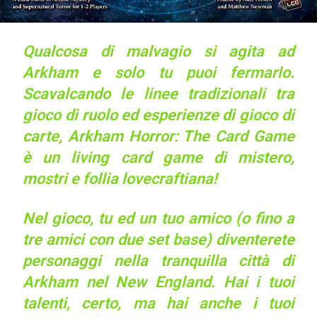
Qualcosa di malvagio si agita ad
Arkham e solo tu puoi fermarlo.
Scavalcando le linee tradizionali tra
gioco di ruolo ed esperienze di gioco di
carte, Arkham Horror: The Card Game
è un living card game di mistero,
mostri e follia lovecraftiana!
Nel gioco, tu ed un tuo amico (o fino a
tre amici con due set base) diventerete
personaggi nella tranquilla città di
Arkham nel New England. Hai i tuoi
talenti, certo, ma hai anche i tuoi