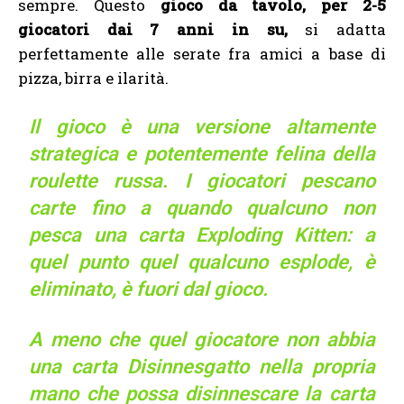
sempre. Questo
gioco da tavolo, per 2-5
giocatori dai 7 anni in su,
si adatta
perfettamente alle serate fra amici a base di
pizza, birra e ilarità.
Il gioco è una versione altamente
strategica e potentemente felina della
roulette russa. I giocatori pescano
carte fino a quando qualcuno non
pesca una carta Exploding Kitten: a
quel punto quel qualcuno esplode, è
eliminato, è fuori dal gioco.
A meno che quel giocatore non abbia
una carta Disinnesgatto nella propria
mano che possa disinnescare la carta