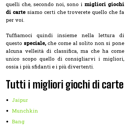
quelli che, secondo noi, sono i
migliori
giochi
di carte
siamo certi che troverete quello che fa
per voi.
Tuffiamoci quindi insieme nella lettura di
questo
speciale,
che come al solito non si pone
alcuna velleità di classifica, ma che ha come
unico scopo quello di consigliarvi i migliori,
ossia i più sfidanti e i più divertenti.
Tutti i migliori giochi di carte
Jaipur
Munchkin
Bang