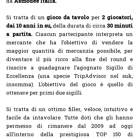
da
Asmodee Italia.
Si tratta di un
gioco da tavolo
per
2 giocatori,
dai 10 anni in su,
della durata di circa
30 minuti
a partita.
Ciascun partecipante interpreta un
mercante che ha l’obiettivo di vendere la
maggior quantità di mercanzia possibile, per
diventare il più ricco alla fine del round e
riuscire a guadagnare l’agognato Sigillo di
Eccellenza (una specie TripAdvisor nel suk,
insomma). L’obiettivo del gioco è quello di
ottenere per primi due sigilli.
Si tratta di un ottimo filler, veloce, intuitivo e
facile da intavolare. Tutte doti che gli hanno
permesso di rimanere dal 2009 ad oggi
all’interno della prestigiosa TOP 150 di