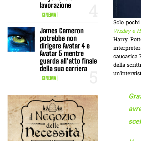
lavorazione
CINEMA
Solo pochi
James Cameron
Wisley e 
potrebbe non
Harry Pott
dirigere Avatar 4 e
interprete
Avatar 5 mentre
caucasica H
guarda all’atto finale
della scrit
della sua carriera
un’intervis
CINEMA
Gra
avre
scel