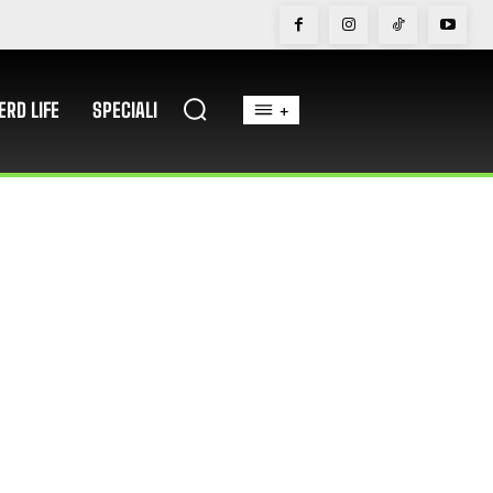
ERD LIFE
SPECIALI
+