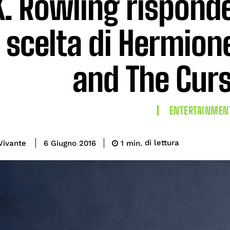
K. Rowling risponde
a scelta di Hermion
and The Curs
ENTERTAINMEN
di lettura
Vivante
1
min.
6 Giugno 2016