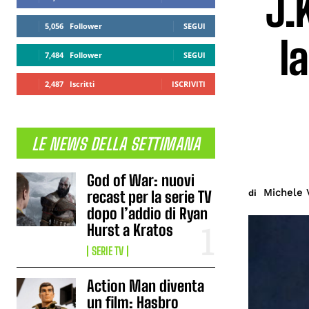
J.
5,056
Follower
SEGUI
l
7,484
Follower
SEGUI
2,487
Iscritti
ISCRIVITI
LE NEWS DELLA SETTIMANA
God of War: nuovi
Michele 
di
recast per la serie TV
dopo l’addio di Ryan
Hurst a Kratos
SERIE TV
Action Man diventa
un film: Hasbro