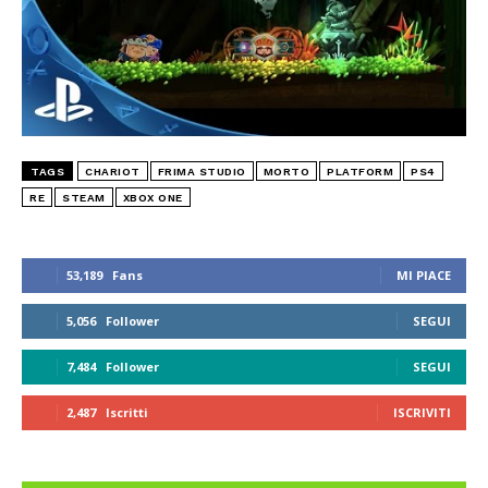
TAGS
CHARIOT
FRIMA STUDIO
MORTO
PLATFORM
PS4
RE
STEAM
XBOX ONE
53,189
Fans
MI PIACE
5,056
Follower
SEGUI
7,484
Follower
SEGUI
2,487
Iscritti
ISCRIVITI