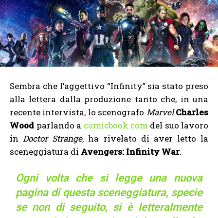
Sembra che l’aggettivo “Infinity” sia stato preso
alla lettera dalla produzione tanto che, in una
recente intervista, lo scenografo
Marvel
Charles
Wood
parlando a
comicbook.com
del suo lavoro
in
Doctor Strange
, ha rivelato di aver letto la
sceneggiatura di
Avengers: Infinity War
.
Ogni volta che si legge una nuova
pagina di questa sceneggiatura, specie
se non di seguito, si è letteralmente