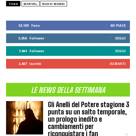
TAGS
MARVEL
NUOVI MONDI
53,189
Fans
MI PIACE
5,056
Follower
SEGUI
7,484
Follower
SEGUI
2,487
Iscritti
ISCRIVITI
LE NEWS DELLA SETTIMANA
Gli Anelli del Potere stagione 3
punta su un salto temporale,
un prologo inedito e
cambiamenti per
riconquistare i fan