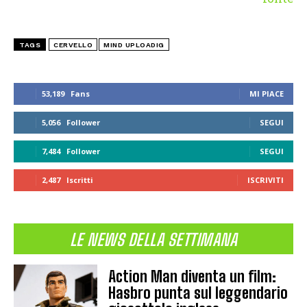
TAGS
CERVELLO
MIND UPLOADIG
53,189
Fans
MI PIACE
5,056
Follower
SEGUI
7,484
Follower
SEGUI
2,487
Iscritti
ISCRIVITI
LE NEWS DELLA SETTIMANA
Action Man diventa un film:
Hasbro punta sul leggendario