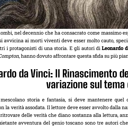
 zombi, nel decennio che ha consacrato come massimo es
 si avvicina ai morti viventi deve esser molto cauto, spe
ri i protagonisti di una storia. E gli autori di
Leonardo da
Compton
, hanno dovuto affrontare questa sfida su più pian
rdo da Vinci: Il Rinascimento d
variazione sul tema
mescolano storia e fantasia, si deve mantenere quel co
on la verità assodata. Il lettore deve esser avvolto dalla 
ritrovare delle verità che diano sostanza alla lettura, an
ietante avventura del genio toscano sono tre autori che, 