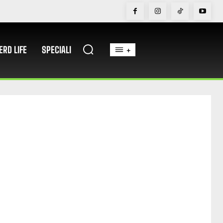
ERD LIFE
SPECIALI
+