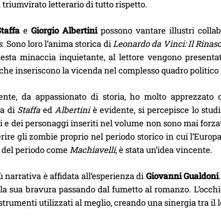
triumvirato letterario di tutto rispetto.
taffa
e
Giorgio Albertini
possono vantare illustri collab
s
. Sono loro l’anima storica di
Leonardo da Vinci: Il Rinas
esta minaccia inquietante, al lettore vengono presentati
che inseriscono la vicenda nel complesso quadro politico d
nte, da appassionato di storia, ho molto apprezzato 
a di
Staffa
ed
Albertini
è evidente, si percepisce lo stud
i e dei personaggi inseriti nel volume non sono mai forzat
rire gli zombie proprio nel periodo storico in cui l’Europ
e del periodo come
Machiavelli
, è stata un’idea vincente.
ù narrativa è affidata all’esperienza di
Giovanni Gualdoni
lla sua bravura passando dal fumetto al romanzo. L’occhi
 strumenti utilizzati al meglio, creando una sinergia tra i