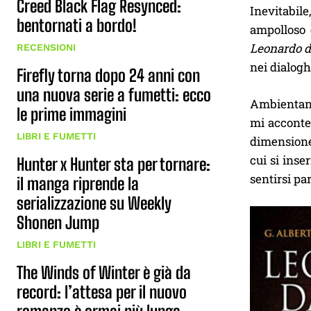
Creed Black Flag Resynced:
Inevitabil
bentornati a bordo!
ampolloso 
Leonardo da
RECENSIONI
nei dialogh
Firefly torna dopo 24 anni con
una nuova serie a fumetti: ecco
Ambientand
le prime immagini
mi acconten
LIBRI E FUMETTI
dimension
cui si inse
Hunter x Hunter sta per tornare:
sentirsi par
il manga riprende la
serializzazione su Weekly
Shonen Jump
LIBRI E FUMETTI
The Winds of Winter è già da
record: l’attesa per il nuovo