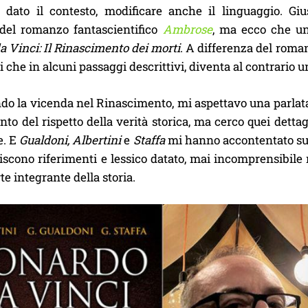
e, dato il contesto, modificare anche il linguaggio. Gi
del romanzo fantascientifico
Ambrose
, ma ecco che un
 Vinci: Il Rinascimento dei morti
. A differenza del roman
i che in alcuni passaggi descrittivi, diventa al contrario 
o la vicenda nel Rinascimento, mi aspettavo una parlata 
to del rispetto della verità storica, ma cerco quei dettagl
e. E
Gualdoni, Albertini
e
Staffa
mi hanno accontentato su tu
riscono riferimenti e lessico datato, mai incomprensibile
te integrante della storia.