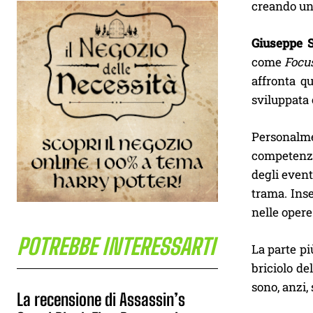
creando un 
Giuseppe S
come
Focu
affronta qu
sviluppata 
Personalme
competenz
degli event
trama. Inse
nelle oper
POTREBBE INTERESSARTI
La parte pi
briciolo de
sono, anzi,
La recensione di Assassin’s