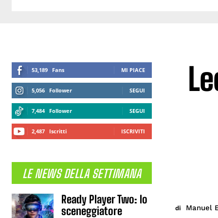
Le
53,189
Fans
MI PIACE
5,056
Follower
SEGUI
7,484
Follower
SEGUI
2,487
Iscritti
ISCRIVITI
LE NEWS DELLA SETTIMANA
Ready Player Two: lo
Manuel E
di
sceneggiatore