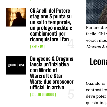
Gli Anelli del Potere
stagione 3 punta su
un salto temporale,
Parlare di
un prologo inedito e
cambiamenti per
facile. Chi
riconquistare i fan
voraci most
Newton & 
SERIE TV
Dungeons & Dragons
Leona
lancia un’iniziativa
con World of
Warcraft e Star
Wars: due crossover
Quando si 
ufficiali in arrivo
contrasti c
GIOCHI DI RUOLO
deve poter 
questa inqu