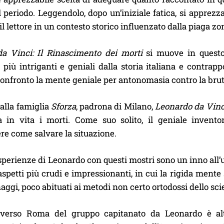
 periodo. Leggendolo, dopo un’iniziale fatica, si apprezza
il lettore in un contesto storico influenzato dalla piaga z
a Vinci: Il Rinascimento dei morti
si muove in questo
più intriganti e geniali dalla storia italiana e contrap
onfronto la mente geniale per antonomasia contro la brut
alla famiglia
Sforza
, padrona di Milano,
Leonardo da Vinc
a in vita i morti. Come suo solito, il geniale invent
e come salvare la situazione.
sperienze di Leonardo con questi mostri sono un inno all
o aspetti più crudi e impressionanti, in cui la rigida ment
naggi, poco abituati ai metodi non certo ortodossi dello sci
 verso Roma del gruppo capitanato da Leonardo è alt