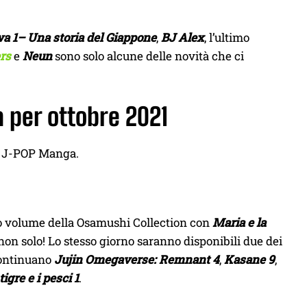
a 1– Una storia del Giappone
,
BJ Alex
, l’ultimo
ers
e
Neun
sono solo alcune delle novità che ci
a per ottobre 2021
 e J-POP Manga.
uovo volume della Osamushi Collection con
Maria e la
on solo! Lo stesso giorno saranno disponibili due dei
ontinuano
Jujin Omegaverse: Remnant 4
,
Kasane 9
,
 tigre e i pesci 1
.