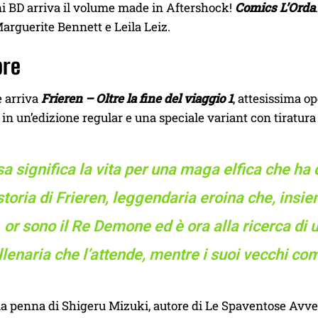
ni BD arriva il volume made in Aftershock!
Comics L’Orda
 Marguerite Bennett e Leila Leiz.
bre
e arriva
Frieren – Oltre la fine del viaggio 1
, attesissima o
 in un’edizione regular e una speciale variant con tiratura 
a significa la vita per una maga elfica che ha d
storia di Frieren, leggendaria eroina che, insi
or sono il Re Demone ed è ora alla ricerca di u
llenaria che l’attende, mentre i suoi vecchi com
lla penna di Shigeru Mizuki, autore di Le Spaventose Avven