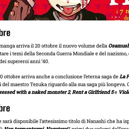
bre
anga arriva il 20 ottobre il nuovo volume della
Osamushi
ttare i temi della Seconda Guerra Mondiale e del nazismo,
 dei supereroi anni ‘40.
0 ottobre arriva anche a conclusione l’eterna saga de
La F
i del maestro Tezuka riguardo alla sua saga più longeva.
sessed with a naked monster 2
,
Rent a Girlfriend 5
e
Viol
bre
re sarà disponibile l’attesissimo titolo di Nanashi che ha 
l:
Non tormentarmi, Nagatoro!
I primi due volumi dell’ope