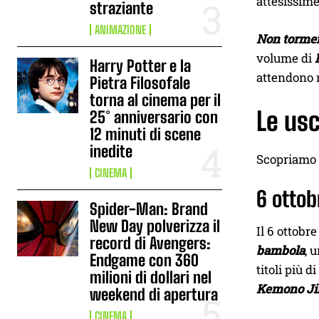
attesissime
straziante
ANIMAZIONE
Non tormen
volume di
Harry Potter e la
attendono 
Pietra Filosofale
torna al cinema per il
Le usc
25° anniversario con
12 minuti di scene
inedite
Scopriamo 
CINEMA
6 ottob
Spider-Man: Brand
New Day polverizza il
Il 6 ottobr
record di Avengers:
bambola
, 
Endgame con 360
titoli più 
milioni di dollari nel
Kemono Ji
weekend di apertura
CINEMA