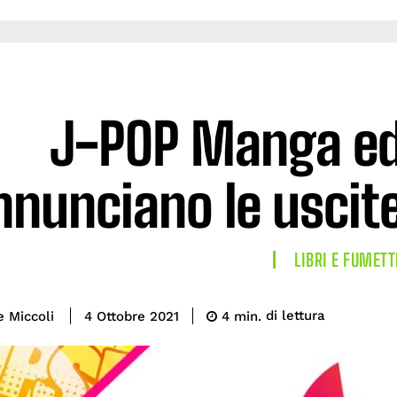
J-POP Manga ed 
nnunciano le uscite
LIBRI E FUMETT
di lettura
e Miccoli
4
min.
4 Ottobre 2021