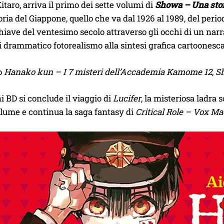
Kitaro, arriva il primo dei sette volumi di
Showa – Una stor
toria del Giappone, quello che va dal 1926 al 1989, del pe
ave del ventesimo secolo attraverso gli occhi di un narrat
drammatico fotorealismo alla sintesi grafica cartoonesca 
o
Hanako kun – I 7 misteri dell’Accademia Kamome 12
,
S
i BD si conclude il viaggio di
Lucifer
, la misteriosa ladra 
lume e continua la saga fantasy di
Critical Role – Vox M