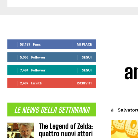
53,189
Fans
MI PIACE
5,056
Follower
SEGUI
a
7,484
Follower
SEGUI
2,487
Iscritti
ISCRIVITI
LE NEWS DELLA SETTIMANA
Salvator
di
The Legend of Zelda:
quattro nuovi attori