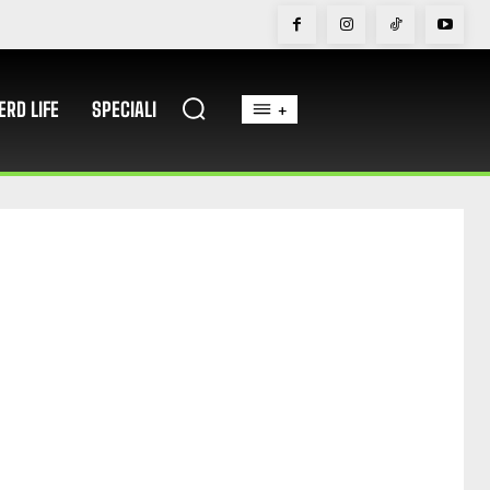
ERD LIFE
SPECIALI
+