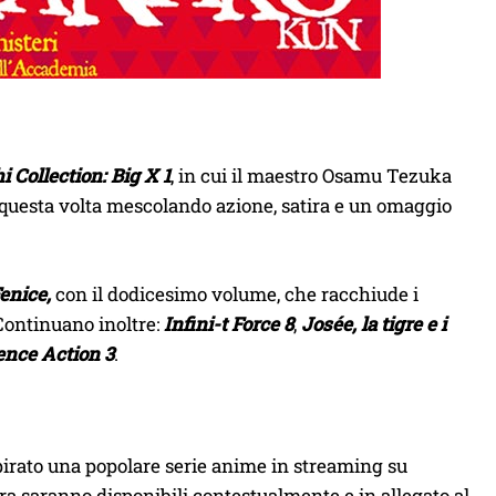
 Collection: Big X 1
, in cui il maestro Osamu Tezuka
 questa volta mescolando azione, satira e un omaggio
enice,
con il dodicesimo volume, che racchiude i
 Continuano inoltre:
Infini-t Force 8
,
Josée, la tigre e i
ence Action 3
.
ispirato una popolare serie anime in streaming su
ra saranno disponibili contestualmente e in allegato al