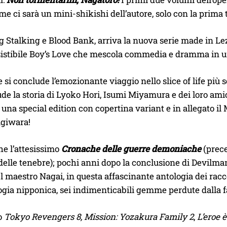
e ci sarà un mini-shikishi dell’autore, solo con la prima t
g Stalking e Blood Bank, arriva la nuova serie made in L
istibile Boy’s Love che mescola commedia e dramma in un’
e si conclude l’emozionante viaggio nello slice of life più 
ude la storia di Lyoko Hori, Isumi Miyamura e dei loro amic
 una special edition con copertina variant e in allegato il 
giwara!
he l’attesissimo
Cronache delle guerre demoniache
(prec
elle tenebre); pochi anni dopo la conclusione di Devilman,
l maestro Nagai, in questa affascinante antologia dei racc
ogia nipponica, sei indimenticabili gemme perdute dalla f
o
Tokyo Revengers 8, Mission: Yozakura Family 2
,
L’eroe e