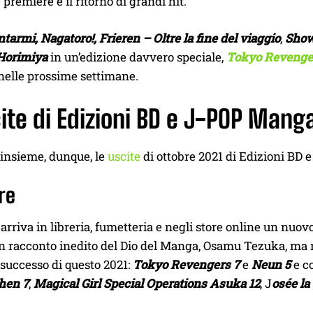
 premiere e il ritorno di grandi hit.
tarmi, Nagatoro!,
Frieren – Oltre la fine del viaggio
,
Show
Horimiya
in un’edizione davvero speciale,
Tokyo Reveng
nelle prossime settimane.
ite di Edizioni BD e J-POP Mang
insieme, dunque, le
uscite
di ottobre 2021 di Edizioni BD
re
e arriva in libreria, fumetteria e negli store online un n
un racconto inedito del Dio del Manga, Osamu Tezuka, ma n
di successo di questo 2021:
Tokyo Revengers 7
e
Neun 5
e c
hen 7
,
Magical Girl Special Operations Asuka 12
, J
osée la