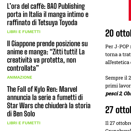
L’ora del caffè: BAO Publishing
porta in Italia il manga intimo e
raffinato di Tetsuya Toyoda
20 otto
LIBRI E FUMETTI
Il Giappone prende posizione su
Per J-POP m
anime e manga: “Zitti tutti! La
torna a tra
creatività va protetta, non
all’estetica
controllata”
Sempre il 2
ANIMAZIONE
primi lavor
The Fall of Kylo Ren: Marvel
pesci 2
,
Ob
annuncia la serie a fumetti di
Star Wars che chiuderà la storia
27 otto
di Ben Solo
Il 27 ottob
LIBRI E FUMETTI
Crunchyrol