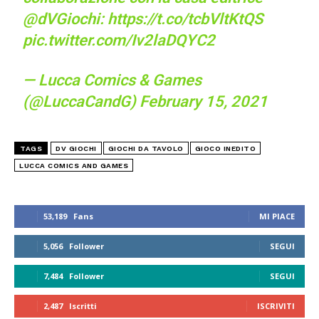
@dVGiochi
:
https://t.co/tcbVltKtQS
pic.twitter.com/Iv2laDQYC2
— Lucca Comics & Games
(@LuccaCandG)
February 15, 2021
TAGS
DV GIOCHI
GIOCHI DA TAVOLO
GIOCO INEDITO
LUCCA COMICS AND GAMES
53,189
Fans
MI PIACE
5,056
Follower
SEGUI
7,484
Follower
SEGUI
2,487
Iscritti
ISCRIVITI